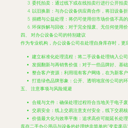
委托拍卖
：通过线下或在线拍卖行进行公开拍卖
以旧换新
：与办公设备供应商合作，将旧设备折
捐赠与公益处理
：将仍可使用但市场价值不高的
环保拆解与回收
：对于完全报废、无任何使用价
四、 对办公设备公司的特别建议
作为专业机构，办公设备公司在处理自身库存时，更
建立标准化处理流程
：将二手设备处理纳入公司
发掘翻新与再销售价值
：对于一些品牌好、基础
整合客户资源
：利用现有客户网络，在为新客户
打造绿色品牌形象
：公开、透明地宣传公司的
五、 注意事项与风险规避
合规与文件
：确保处理过程符合当地关于电子废
交易安全
：线上交易注意支付安全，线下交易核
价值最大化与效率平衡
：追求高价可能延长处理
库存二手办公用品与设备的处理绝非简单的“变卖废