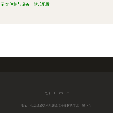
制到文件柜与设备一站式配置
电话：1500030**
地址：宿迁经济技术开发区淮海建材装饰城35幢06号