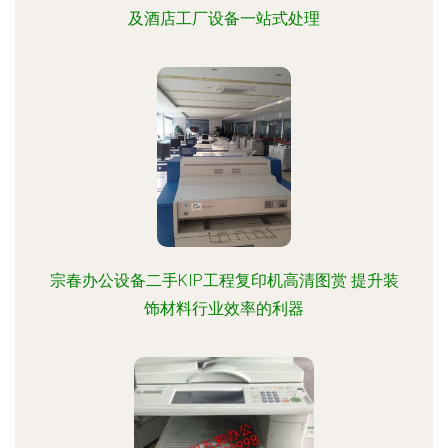
及酒店工厂设备一站式处理
宗春办公设备二手KIP工程复印机高清图赏 提升装
饰材料行业效率的利器