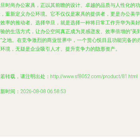
华旦时尚办公家具，正以其前瞻的设计、卓越的品质与人性化的
能，重新定义办公环境。它不仅仅是家具的提供者，更是办公美
与效率的推动者。选择华旦，就是选择一种将日常工作升华为美
体验的生活方式，让办公空间真正成为灵感迸发、效率倍增的“美
爆”之地。在竞争激烈的商业世界中，一个赏心悦目且功能完备的
公环境，无疑是企业吸引人才、提升竞争力的隐形资产。
若转载，请注明出处：http://www.sf8052.com/product/81.html
新时间：2026-08-08 06:58:53