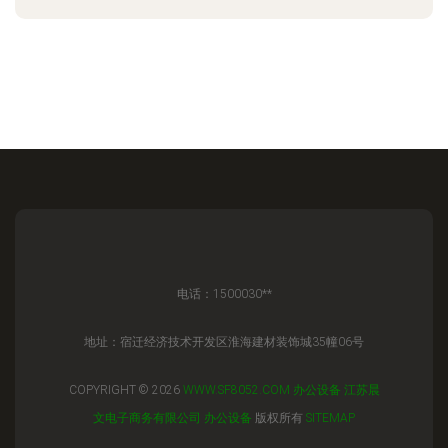
电话：1500030**
地址：宿迁经济技术开发区淮海建材装饰城35幢06号
COPYRIGHT © 2026
WWW.SF8052.COM
办公设备
江苏晨
文电子商务有限公司
办公设备
版权所有
SITEMAP