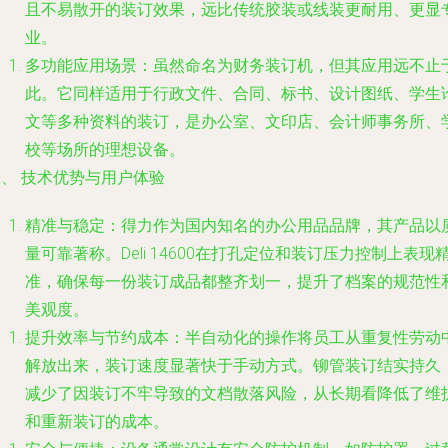
且不易散开的装订效果，远比传统胶装或线装更耐用、更显
业。
多功能应用场景
：虽然命名为财务装订机，但其应用远不止
此。它同样适用于行政文件、合同、标书、设计图纸、学生
文等多种资料的装订，是办公室、文印店、会计师事务所、
校等场所的理想设备。
、 技术优势与用户体验
精准与稳定
：得力作为国内知名的办公用品品牌，其产品以
量可靠著称。Deli 14600在打孔定位和装订压力控制上表现
准，确保每一份装订成品都整齐划一，提升了档案的规范性
美观度。
提升效率与节约成本
：半自动化的操作将员工从重复性劳动
解放出来，装订速度显著快于手动方式。铆管装订结实持久
减少了因装订不牢导致的文档散落风险，从长期看降低了维
和重新装订的成本。