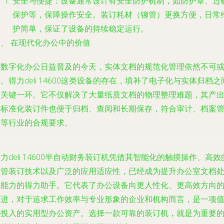
安全与便捷
：设备通常设计有安全防护机制，如防护罩、过
保护等，保障操作安全。装订耗材（铆管）更换方便，日常
护简单，保证了设备的持续稳定运行。
三、 在现代化办公中的价值
在数字化办公日益普及的今天，实体文档的规范化管理依然不可
。得力deli 14600这类设备的存在，填补了电子化与实体归档之
的关键一环。它不仅解决了大量纸质文档的物理整理难题，其产
的标准化装订件也便于归档、查阅和长期保存，符合审计、档案
理等行业的合规要求。
力deli 14600半自动财务装订机凭借其智能化的触摸操作、高效
铆管装订技术以及广泛的应用适应性，已经成为提升办公室文档
理能力的得力助手。它代表了办公设备向更人性化、更高效方向
演进，对于追求工作效率与专业形象的企业和机构而言，是一项
得投入的实用型办公资产。选择一款可靠的装订机，就是为重要