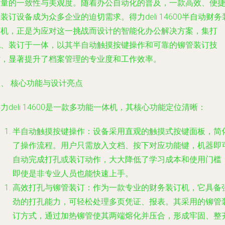
质量的一致性与美观度。随着办公自动化的普及，一款高效、便
装订设备成为众多企业的迫切需求。得力deli 14600半自动财务
订机，正是为应对这一挑战而设计的智能化办公解决方案，集打
孔、装订于一体，以其半自动触摸按键操作和可靠的铆管装订技
术，显著提升了档案管理的专业度和工作效率。
、 核心功能与设计亮点
力deli 14600是一款多功能一体机，其核心功能定位清晰：
半自动触摸按键操作
：设备采用直观的触摸式按键面板，简
了操作流程。用户只需放入文档、按下对应功能键，机器即
自动完成打孔或装订动作，大大降低了学习成本和使用门槛
即使是非专业人员也能快速上手。
高效打孔与铆管装订
：作为一款专业的财务装订机，它具备
劲的打孔能力，可轻松处理多页凭证、报表。其采用的铆管
订方式，通过加热铆管使其两端熔化并压合，形成牢固、整