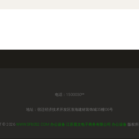
电话：1500030**
地址：宿迁经济技术开发区淮海建材装饰城35幢06号
T © 2026
WWW.SF8052.COM
办公设备
江苏晨文电子商务有限公司
办公设备
版权所