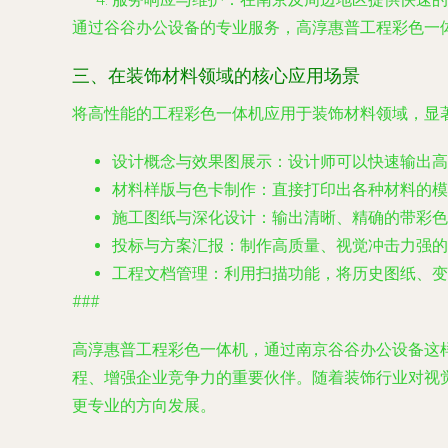
通过谷谷办公设备的专业服务，高淳惠普工程彩色一
三、在装饰材料领域的核心应用场景
将高性能的工程彩色一体机应用于装饰材料领域，显
设计概念与效果图展示
：设计师可以快速输出高
材料样版与色卡制作
：直接打印出各种材料的模
施工图纸与深化设计
：输出清晰、精确的带彩色
投标与方案汇报
：制作高质量、视觉冲击力强的
工程文档管理
：利用扫描功能，将历史图纸、变
###
高淳惠普工程彩色一体机，通过南京谷谷办公设备这
程、增强企业竞争力的重要伙伴。随着装饰行业对视
更专业的方向发展。