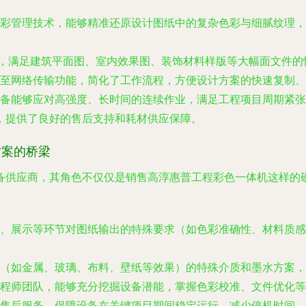
彩管理技术，能够精准还原设计图纸中的复杂色彩与细腻纹理，
质，满足建筑平面图、室内效果图、装饰材料样版等大幅面文件
至网络传输功能，简化了工作流程，方便设计方案的快速复制、
备能够应对高强度、长时间的连续作业，满足工程项目周期紧张
，提供了良好的售后支持和耗材供应保障。
方案的桥梁
备供应商，其角色不仅仅是销售高淳惠普工程彩色一体机这样的
、展示等环节对图纸输出的特殊要求（如色彩准确性、材料质感
（如金属、玻璃、布料、壁纸等效果）的特殊介质和墨水方案，
程师团队，能够充分挖掘设备潜能，掌握色彩校准、文件优化等
售后服务，保障设备在关键项目期间稳定运行，减少停机时间。