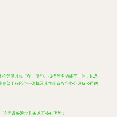
体机凭借其集打印、复印、扫描等多功能于一体，以及
淳惠普工程彩色一体机及其在南京谷谷办公设备公司的
。这类设备通常具备以下核心优势：