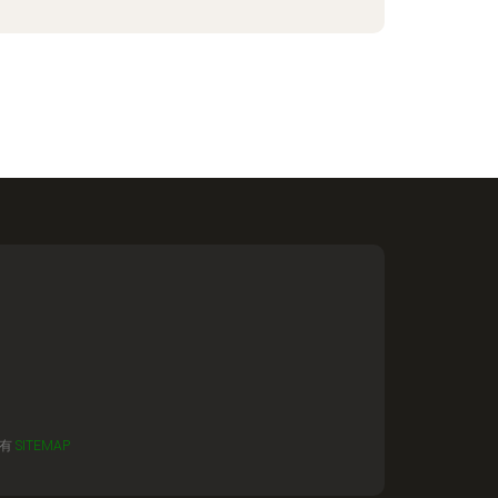
有
SITEMAP