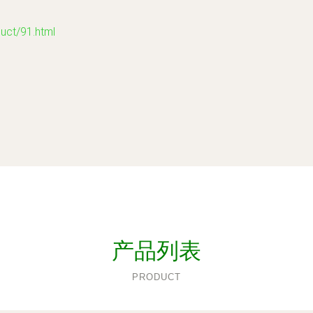
t/91.html
产品列表
PRODUCT