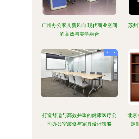
广州办公家具新风向 现代商业空间
苏州
的高效与美学融合
打造舒适与高效并重的健康医疗公
北京
司办公室装修与家具设计策略
定