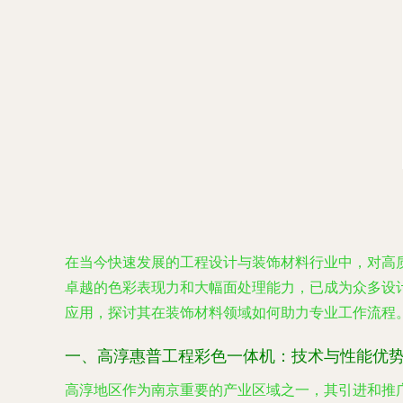
在当今快速发展的工程设计与装饰材料行业中，对高
卓越的色彩表现力和大幅面处理能力，已成为众多设
应用，探讨其在装饰材料领域如何助力专业工作流程
一、高淳惠普工程彩色一体机：技术与性能优
高淳地区作为南京重要的产业区域之一，其引进和推